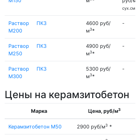
М150
м
*
руб/м
сух.смес
Раствор
ПК3
4600 руб/
-
3
М200
м
*
Раствор
ПК3
4900 руб/
-
3
М250
м
*
Раствор
ПК3
5300 руб/
-
3
М300
м
*
Цены на керамзитобетон
3
Марка
Цена, руб/м
3
Керамзитобетон М50
2900 руб/м
*