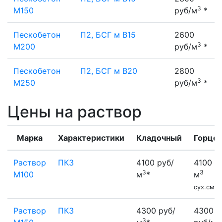
3
М150
руб/м
*
Пескобетон
П2, БСГ м В15
2600
3
М200
руб/м
*
Пескобетон
П2, БСГ м В20
2800
3
М250
руб/м
*
Цены на раствор
Марка
Характеристики
Кладочный
Горцов
Раствор
ПК3
4100 руб/
4100 р
3
3
М100
м
*
м
сух.смес
Раствор
ПК3
4300 руб/
4300
3
3