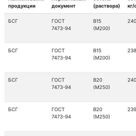
продукции
документ
(раствора)
кг/
БСГ
ГОСТ
В15
24
7473-94
(М200)
БСГ
ГОСТ
В15
23
7473-94
(М200)
БСГ
ГОСТ
В20
24
7473-94
(М250)
БСГ
ГОСТ
В20
23
7473-94
(М250)